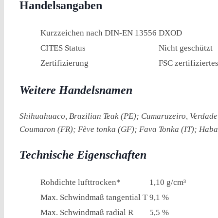
Handelsangaben
Kurzzeichen nach DIN-EN 13556
DXOD
CITES Status
Nicht geschützt
Zertifizierung
FSC zertifiziert
Weitere Handelsnamen
Shihuahuaco, Brazilian Teak (PE); Cumaruzeiro, Verdad
Coumaron (FR); Fève tonka (GF); Fava Tonka (IT); Haba
Technische Eigenschaften
Rohdichte lufttrocken*
1,10 g/cm³
Max. Schwindmaß tangential T
9,1 %
Max. Schwindmaß radial R
5,5 %