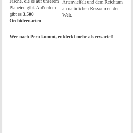
Fische, die es auf unserem
Artenvielfalt und dem Reichtum
Planeten gibt. Außerdem
an natürlichen Ressourcen der
gibt es
3.500
Welt.
Orchideenarten
.
Wer nach Peru kommt, entdeckt mehr als erwartet!
@Daniel
Silva/PROMPERÚ
@Enrique
Nordt/PROMPERÚ
@Daniel
Cavero/PROMPERÚ
©Eduardo
Cayo/PROMPERÚ
@Gihan
Tubbeh/PROMPERÚ
©Renzo
Tasso/PROMPERÚ
©Carlos
Ibarra/PROMPERÚ
©Denise
Tejada/PROMPERÙ
@Daniel
Silva/PROMPERÚ
©Daniel
Silva/PROMPERÚ
@Marco
Garro/PROMPERÙ
©Favio
Ovalle/PROMPERÚ
©Alex
Brice/ROMPERÚ
©Fernando
Criollo/PROMPERÚ
@César