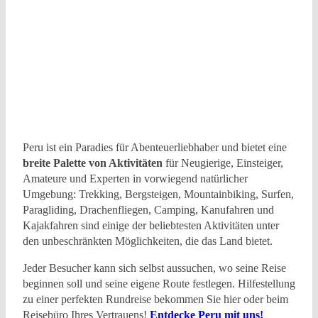
Vallejos/PROMPERÚ
©Alex
Bryce/PROMPERÚ
©Paolo
López/PROMPERÚ
©Alfonso
Zavala/PROMPERÚ
@Enrique
Nordt/PROMPERÚ
©Paolo
López/PROMPERÚ
©Ernesto
Benavides/PROMPERÚ
Peru ist ein Paradies für Abenteuerliebhaber und bietet eine
breite Palette von Aktivitäten
für Neugierige, Einsteiger,
Amateure und Experten in vorwiegend natürlicher
Umgebung: Trekking, Bergsteigen, Mountainbiking, Surfen,
Paragliding, Drachenfliegen, Camping, Kanufahren und
Kajakfahren sind einige der beliebtesten Aktivitäten unter
den unbeschränkten Möglichkeiten, die das Land bietet.
Jeder Besucher kann sich selbst aussuchen, wo seine Reise
beginnen soll und seine eigene Route festlegen. Hilfestellung
zu einer perfekten Rundreise bekommen Sie hier oder beim
Reisebüro Ihres Vertrauens!
Entdecke Peru mit uns!