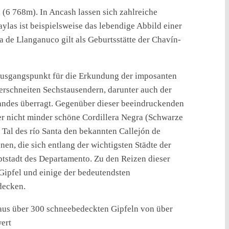
(6 768m). In Ancash lassen sich zahlreiche
las ist beispielsweise das lebendige Abbild einer
a de Llanganuco gilt als Geburtsstätte der Chavín-
Ausgangspunkt für die Erkundung der imposanten
verschneiten Sechstausendern, darunter auch der
Landes überragt. Gegenüber dieser beeindruckenden
ber nicht minder schöne Cordillera Negra (Schwarze
 Tal des río Santa den bekannten Callejón de
en, die sich entlang der wichtigsten Städte der
tstadt des Departamento. Zu den Reizen dieser
Gipfel und einige der bedeutendsten
tdecken.
 aus über 300 schneebedeckten Gipfeln von über
ert