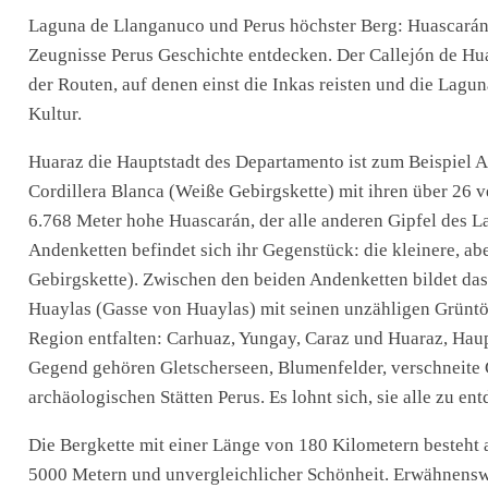
Laguna de Llanganuco und Perus höchster Berg: Huascarán 
Zeugnisse Perus Geschichte entdecken. Der Callejón de Huay
der Routen, auf denen einst die Inkas reisten und die Lagun
Kultur.
Huaraz die Hauptstadt des Departamento ist zum Beispiel 
Cordillera Blanca (Weiße Gebirgskette) mit ihren über 26 
6.768 Meter hohe Huascarán, der alle anderen Gipfel des 
Andenketten befindet sich ihr Gegenstück: die kleinere, a
Gebirgskette). Zwischen den beiden Andenketten bildet das
Huaylas (Gasse von Huaylas) mit seinen unzähligen Grüntön
Region entfalten: Carhuaz, Yungay, Caraz und Huaraz, Haup
Gegend gehören Gletscherseen, Blumenfelder, verschneite 
archäologischen Stätten Perus. Es lohnt sich, sie alle zu en
Die Bergkette mit einer Länge von 180 Kilometern besteht
5000 Metern und unvergleichlicher Schönheit. Erwähnensw