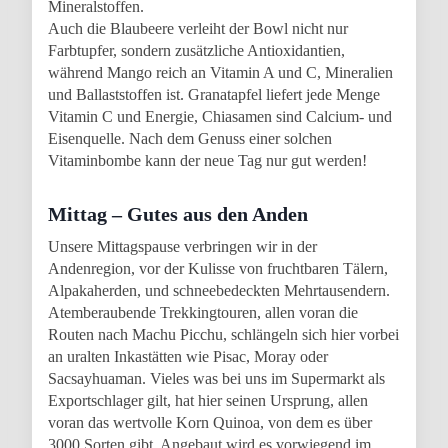
Mineralstoffen.
Auch die Blaubeere verleiht der Bowl nicht nur
Farbtupfer, sondern zusätzliche Antioxidantien,
während Mango reich an Vitamin A und C, Mineralien
und Ballaststoffen ist. Granatapfel liefert jede Menge
Vitamin C und Energie, Chiasamen sind Calcium- und
Eisenquelle. Nach dem Genuss einer solchen
Vitaminbombe kann der neue Tag nur gut werden!
Mittag – Gutes aus den Anden
Unsere Mittagspause verbringen wir in der
Andenregion, vor der Kulisse von fruchtbaren Tälern,
Alpakaherden, und schneebedeckten Mehrtausendern.
Atemberaubende Trekkingtouren, allen voran die
Routen nach Machu Picchu, schlängeln sich hier vorbei
an uralten Inkastätten wie Pisac, Moray oder
Sacsayhuaman. Vieles was bei uns im Supermarkt als
Exportschlager gilt, hat hier seinen Ursprung, allen
voran das wertvolle Korn Quinoa, von dem es über
3000 Sorten gibt. Angebaut wird es vorwiegend im