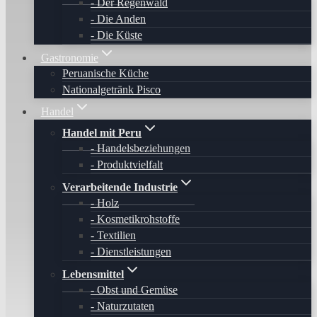
Der Regenwald
Die Anden
Die Küste
Gastronomie
Peruanische Küche
Nationalgetränk Pisco
Handel
Handel mit Peru
Handelsbeziehungen
Produktvielfalt
Verarbeitende Industrie
Holz
Kosmetikrohstoffe
Textilien
Dienstleistungen
Lebensmittel
Obst und Gemüse
Naturzutaten