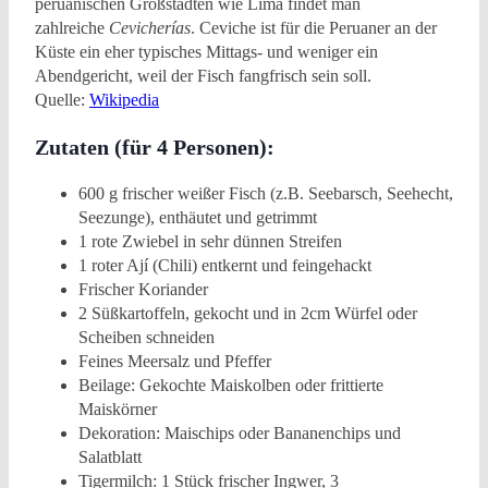
peruanischen Großstädten wie Lima findet man
zahlreiche
Cevicherías
. Ceviche ist für die Peruaner an der
Küste ein eher typisches Mittags- und weniger ein
Abendgericht, weil der Fisch fangfrisch sein soll.
Quelle:
Wikipedia
Zutaten (für 4 Personen):
600 g frischer weißer Fisch (z.B. Seebarsch, Seehecht,
Seezunge), enthäutet und getrimmt
1 rote Zwiebel in sehr dünnen Streifen
1 roter Ají (Chili) entkernt und feingehackt
Frischer Koriander
2 Süßkartoffeln, gekocht und in 2cm Würfel oder
Scheiben schneiden
Feines Meersalz und Pfeffer
Beilage: Gekochte Maiskolben oder frittierte
Maiskörner
Dekoration: Maischips oder Bananenchips und
Salatblatt
Tigermilch: 1 Stück frischer Ingwer, 3