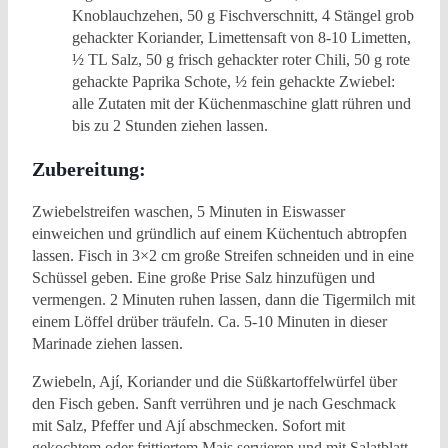
Knoblauchzehen, 50 g Fischverschnitt, 4 Stängel grob
gehackter Koriander, Limettensaft von 8-10 Limetten,
½ TL Salz, 50 g frisch gehackter roter Chili, 50 g rote
gehackte Paprika Schote, ½ fein gehackte Zwiebel:
alle Zutaten mit der Küchenmaschine glatt rühren und
bis zu 2 Stunden ziehen lassen.
Zubereitung:
Zwiebelstreifen waschen, 5 Minuten in Eiswasser
einweichen und gründlich auf einem Küchentuch abtropfen
lassen. Fisch in 3×2 cm große Streifen schneiden und in eine
Schüssel geben. Eine große Prise Salz hinzufügen und
vermengen. 2 Minuten ruhen lassen, dann die Tigermilch mit
einem Löffel drüber träufeln. Ca. 5-10 Minuten in dieser
Marinade ziehen lassen.
Zwiebeln, Ají, Koriander und die Süßkartoffelwürfel über
den Fisch geben. Sanft verrühren und je nach Geschmack
mit Salz, Pfeffer und Ají abschmecken. Sofort mit
gekochtem oder frittiertem Mais servieren und mit Salatblatt