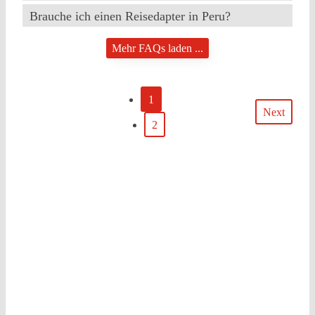
Brauche ich einen Reisedapter in Peru?
Mehr FAQs laden ...
1
Next
2