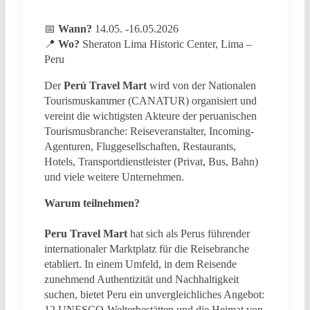
📅
Wann?
14.05. -16.05.2026
📍
Wo?
Sheraton Lima Historic Center, Lima –
Peru
Der
Perú Travel Mart
wird von der Nationalen
Tourismuskammer (CANATUR) organisiert und
vereint die wichtigsten Akteure der peruanischen
Tourismusbranche: Reiseveranstalter, Incoming-
Agenturen, Fluggesellschaften, Restaurants,
Hotels, Transportdienstleister (Privat, Bus, Bahn)
und viele weitere Unternehmen.
Warum teilnehmen?
Peru Travel Mart
hat sich als Perus führender
internationaler Marktplatz für die Reisebranche
etabliert. In einem Umfeld, in dem Reisende
zunehmend Authentizität und Nachhaltigkeit
suchen, bietet Peru ein unvergleichliches Angebot:
12 UNESCO-Welterbestätten und die Heimat von