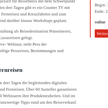
speziell für Reisebüros mit dem Schwerpunkt
Begin:
3
en drei Tagen gibt es ein Counter TV mit
Ende:
2
 Fernreisen und Kreuzfahrten und zum
ind darüber hinaus Workshops geplant.
online
taltung als Reisedestination Präsentieren,
Weiter
Luxusreisen gelegt.
ive- Webinar, steht Peru der
nftige Perureisen, Bestimmungen und
ernreisen
en drei Tagen die begleitenden digitalen
d Fernreisen. Über 60 Austeller garantieren
30 Webinaren ihre Produktneuheiten. Und im
utzwertige Tipps rund um den Reiseverkauf.