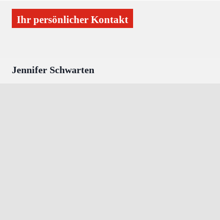
Ihr persönlicher Kontakt
Jennifer Schwarten
Handelsreferentin
Ihre langjährige Erfahrung auf dem peruanischen und
deutschen Wirtschaftsmarkt, welche sie in der deutschen
Handelskammer in Lima gesammelt hat, bringt Frau
Schwarten seit Juni 2021 bei Promperú Deutschland ein.
Bei Fragen rund um die Themen Exportförderung vor
allem wenn es um die peruanischen Superfoods, Kaffee,
Kakao, Holz oder auch Fischerzeugnisse geht, wenden
Sie sich gerne an sie.