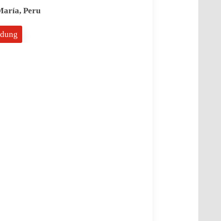
María, Peru
dung