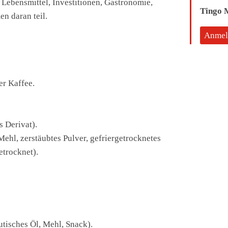
Lebensmittel, Investitionen, Gastronomie,
Tingo 
n daran teil.
Anmel
er Kaffee.
s Derivat).
ehl, zerstäubtes Pulver, gefriergetrocknetes
etrocknet).
utisches Öl, Mehl, Snack).